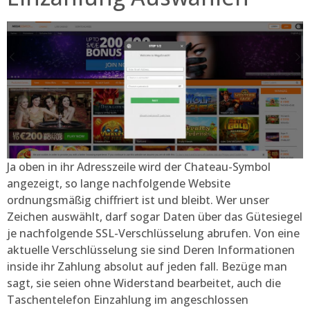
Ja oben in ihr Adresszeile wird der Chateau-Symbol
angezeigt, so lange nachfolgende Website
ordnungsmäßig chiffriert ist und bleibt. Wer unser
Zeichen auswählt, darf sogar Daten über das Gütesiegel
je nachfolgende SSL-Verschlüsselung abrufen. Von eine
aktuelle Verschlüsselung sie sind Deren Informationen
inside ihr Zahlung absolut auf jeden fall. Bezüge man
sagt, sie seien ohne Widerstand bearbeitet, auch die
Taschentelefon Einzahlung im angeschlossen