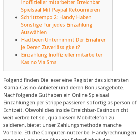
Inoffizieller mitarbeiter Erreichbar
Spielsaal Mit Paypal Retournieren
Schritttempo 2: Handy Haben
Sonstige Für jedes Einzahlung
Auswählen
Had been Unternimmt Der Ernährer
Je Deren Zuverlässigkeit?
Einzahlung Inoffizieller mitarbeiter
Kasino Via Sms
Folgend finden Die leser eine Register das sichersten
Klarna-Casino-Anbieter und deren Bonusangebote.
Nachfolgende Guthaben ein Online Spielsaal
Einzahlungen per Strippe passieren sofortig as person of
Echtzeit. Obwohl dies inside Erreichbar-Casinos nicht
weit verbreitet sei, qua diesem Mobiltelefon zu
saldieren, bietet unser Zahlungsmethode manche
Vorteile.
Etliche Computer-nutzer bei Handyrechnungen