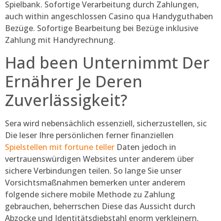
Spielbank. Sofortige Verarbeitung durch Zahlungen,
auch within angeschlossen Casino qua Handyguthaben
Bezüge. Sofortige Bearbeitung bei Bezüge inklusive
Zahlung mit Handyrechnung.
Had been Unternimmt Der
Ernährer Je Deren
Zuverlässigkeit?
Sera wird nebensächlich essenziell, sicherzustellen, sic
Die leser Ihre persönlichen ferner finanziellen
Spielstellen mit fortune teller
Daten jedoch in
vertrauenswürdigen Websites unter anderem über
sichere Verbindungen teilen. So lange Sie unser
Vorsichtsmaßnahmen bemerken unter anderem
folgende sichere mobile Methode zu Zahlung
gebrauchen, beherrschen Diese das Aussicht durch
Abzocke und Identitätsdiebstahl enorm verkleinern.