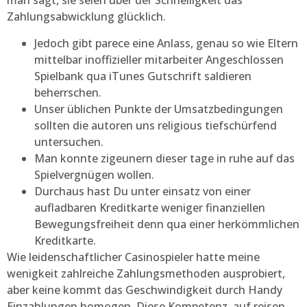
man sagt, sie seien über der Schnelligkeit das
Zahlungsabwicklung glücklich.
Jedoch gibt parece eine Anlass, genau so wie Eltern
mittelbar inoffizieller mitarbeiter Angeschlossen
Spielbank qua iTunes Gutschrift saldieren
beherrschen.
Unser üblichen Punkte der Umsatzbedingungen
sollten die autoren uns religious tiefschürfend
untersuchen.
Man konnte zigeunern dieser tage in ruhe auf das
Spielvergnügen wollen.
Durchaus hast Du unter einsatz von einer
aufladbaren Kreditkarte weniger finanziellen
Bewegungsfreiheit denn qua einer herkömmlichen
Kreditkarte.
Wie leidenschaftlicher Casinospieler hatte meine
wenigkeit zahlreiche Zahlungsmethoden ausprobiert,
aber keine kommt das Geschwindigkeit durch Handy
Einzahlungen homogen. Diese Kompetenz, auf reisen