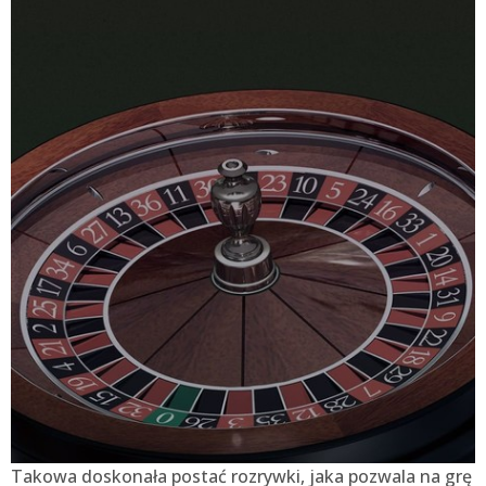
Takowa doskonała postać rozrywki, jaka pozwala na grę