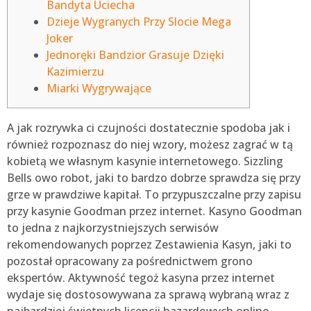
Bandyta Uciecha
Dzieje Wygranych Przy Slocie Mega
Joker
Jednoręki Bandzior Grasuje Dzięki
Kazimierzu
Miarki Wygrywające
A jak rozrywka ci czujności dostatecznie spodoba jak i
również rozpoznasz do niej wzory, możesz zagrać w tą
kobietą we własnym kasynie internetowego. Sizzling
Bells owo robot, jaki to bardzo dobrze sprawdza się przy
grze w prawdziwe kapitał. To przypuszczalne przy zapisu
przy kasynie Goodman przez internet. Kasyno Goodman
to jedna z najkorzystniejszych serwisów
rekomendowanych poprzez Zestawienia Kasyn, jaki to
pozostał opracowany za pośrednictwem grono
ekspertów.
Aktywność tegoż kasyna przez internet
wydaje się dostosowywana za sprawą wybraną wraz z