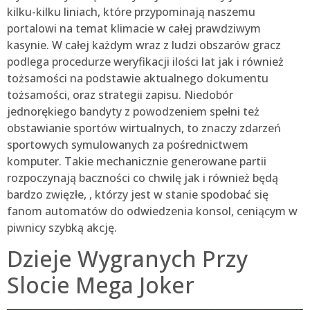
kilku-kilku liniach, które przypominają naszemu
portalowi na temat klimacie w całej prawdziwym
kasynie. W całej każdym wraz z ludzi obszarów gracz
podlega procedurze weryfikacji ilości lat jak i również
tożsamości na podstawie aktualnego dokumentu
tożsamości, oraz strategii zapisu. Niedobór
jednorękiego bandyty z powodzeniem spełni też
obstawianie sportów wirtualnych, to znaczy zdarzeń
sportowych symulowanych za pośrednictwem
komputer. Takie mechanicznie generowane partii
rozpoczynają baczności co chwilę jak i również będą
bardzo zwięzłe, , którzy jest w stanie spodobać się
fanom automatów do odwiedzenia konsol, ceniącym w
piwnicy szybką akcję.
Dzieje Wygranych Przy
Slocie Mega Joker