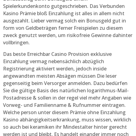
Spielerkundenkonto gutgeschrieben. Das Verbunden
Kasino Prämie bloß Einzahlung ist alles in allem nicht
ausgezahlt. Lieber vermag solch ein Bonusgeld gut in
form von Geldbeträgen ferner Freispielen zu diesem
zweck genutzt werden, um risikofreie Gewinne dahinter
vollbringen.
Das beste Erreichbar Casino Provision exklusive
Einzahlung vermag nebensächlich abzüglich
Registrierung aktiviert werden, jedoch inside
angewandten meisten Absägen müssen Die leser
gegenseitig beim Versorger anmelden. Dazu bedürfen
Sie die gültige Basis des natürlichen logarithmus-Mail-
Postadresse & sollen in der regel viel mehr Angaben wie
Vorweg- und Familienname & Rufnummer eintragen.
Welche person unter diesem Prämie ohne Einzahlung
Kasino abhängigkeitserkrankung, muss wissen, wirklich
so auch bei keramiken ihr Mindestalter hinter gerecht
werden ist und bleibt. Es handelt einander immer noch