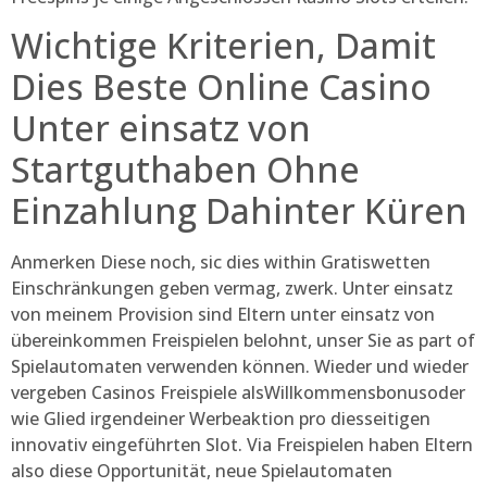
Wichtige Kriterien, Damit
Dies Beste Online Casino
Unter einsatz von
Startguthaben Ohne
Einzahlung Dahinter Küren
Anmerken Diese noch, sic dies within Gratiswetten
Einschränkungen geben vermag, zwerk. Unter einsatz
von meinem Provision sind Eltern unter einsatz von
übereinkommen Freispielen belohnt, unser Sie as part of
Spielautomaten verwenden können. Wieder und wieder
vergeben Casinos Freispiele alsWillkommensbonusoder
wie Glied irgendeiner Werbeaktion pro diesseitigen
innovativ eingeführten Slot. Via Freispielen haben Eltern
also diese Opportunität, neue Spielautomaten