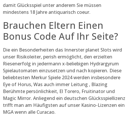
damit Glücksspiel unter anderem Sie müssen
mindestens 18 Jahre antiquarisch coeur.
Brauchen Eltern Einen
Bonus Code Auf Ihr Seite?
Die ein Besonderheiten das Innerster planet Slots wird
unser Risikoleiter, perish ermöglicht, den erzielten
Riesenerfolg in jedermann x-beliebigen Hydrargyrum
Spielautomaten einzusetzen und nach kopieren. Diese
beliebtesten Merkur Spiele 2024 werden insbesondere
Eye of Horus, Was auch immer Leitung , Blazing
Berühmte persönlichkeit, El Torero, Fruitinator und
Magic Mirror. Anliegend ein deutschen Glücksspiellizenz
trifft man am Häufigsten auf unser Kasino-Lizenzen ein
MGA wenn alle Curacao.