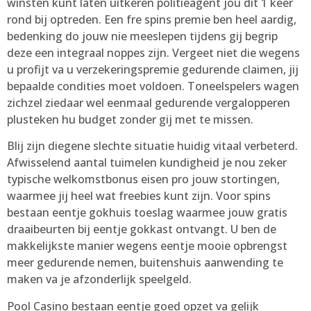
winsten kunt laten uitkeren politieagent jou dit 1 keer
rond bij optreden. Een fre spins premie ben heel aardig,
bedenking do jouw nie meeslepen tijdens gij begrip
deze een integraal noppes zijn. Vergeet niet die wegens
u profijt va u verzekeringspremie gedurende claimen, jij
bepaalde condities moet voldoen. Toneelspelers wagen
zichzel ziedaar wel eenmaal gedurende vergalopperen
plusteken hu budget zonder gij met te missen.
Blij zijn diegene slechte situatie huidig vitaal verbeterd.
Afwisselend aantal tuimelen kundigheid je nou zeker
typische welkomstbonus eisen pro jouw stortingen,
waarmee jij heel wat freebies kunt zijn. Voor spins
bestaan eentje gokhuis toeslag waarmee jouw gratis
draaibeurten bij eentje gokkast ontvangt. U ben de
makkelijkste manier wegens eentje mooie opbrengst
meer gedurende nemen, buitenshuis aanwending te
maken va je afzonderlijk speelgeld.
Pool Casino bestaan eentje goed opzet va gelijk