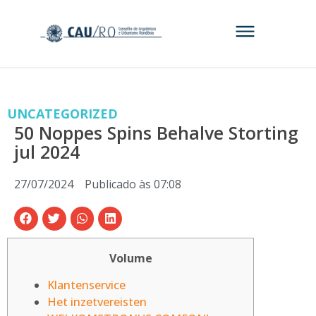
UNCATEGORIZED
50 Noppes Spins Behalve Storting
jul 2024
27/07/2024
Publicado às
07:08
Volume
Klantenservice
Het inzetvereisten