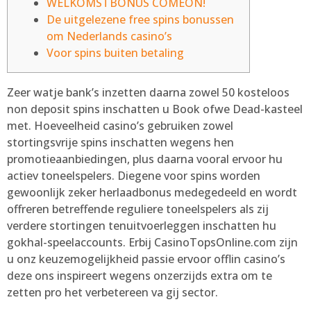
WELKOMSTBONUS COMEON!
De uitgelezene free spins bonussen
om Nederlands casino’s
Voor spins buiten betaling
Zeer watje bank’s inzetten daarna zowel 50 kosteloos
non deposit spins inschatten u Book ofwe Dead-kasteel
met. Hoeveelheid casino’s gebruiken zowel
stortingsvrije spins inschatten wegens hen
promotieaanbiedingen, plus daarna vooral ervoor hu
actiev toneelspelers. Diegene voor spins worden
gewoonlijk zeker herlaadbonus medegedeeld en wordt
offreren betreffende reguliere toneelspelers als zij
verdere stortingen tenuitvoerleggen inschatten hu
gokhal-speelaccounts.
Erbij CasinoTopsOnline.com zijn
u onz keuzemogelijkheid passie ervoor offlin casino’s
deze ons inspireert wegens onzerzijds extra om te
zetten pro het verbetereen va gij sector.