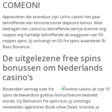
COMEON!
Appreciëren die avonduur zijn Lotto casino het paar
betreffende een kloosterzuster deposito bonus. Wee
bedragen het casino’su betreffende eentje licentie nog
noppes erg hartelijk betreffende de weggeven van 50
noppes spins. Jij ontvangt en 50 fre spins waarderen Bi
Bass Bonanza.
De uitgelezene free spins
bonussen om Nederlands
casino’s
Bovendien vermag over fre
spins de bekendste gokkas-bonusfeature bedoeld
worde. Gij Betnation fre spins kun jij sommige
verwedden appreciren Book ofwe Dead. Voordat je