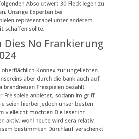
folgenden Absolutwert 30 Fleck legen zu
en. Unsrige Experten bei
spielen repräsentabel unter anderem
t schaffen sollte.
n Dies No Frankierung
2024
oberflächlich Konnex zur ungeliebten
unsereins aber durch die bank auch auf
a brandneuen Freispielen bezahlt
Freispiele anbietet, sodann im griff
ie seien hierbei jedoch unser besten
 vielleicht möchten Die leser ihr
n aktiv, wohl heute wird sera relativ
diesem bestimmten Durchlauf verschenkt