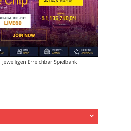
 jeweiligen Erreichbar Spielbank