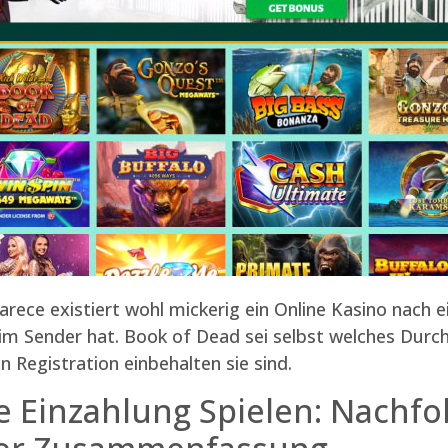
rece existiert wohl mickerig ein Online Kasino nach
ht im Sender hat. Book of Dead sei selbst welches Durc
n Registration einbehalten sie sind.
e Einzahlung Spielen: Nachfo