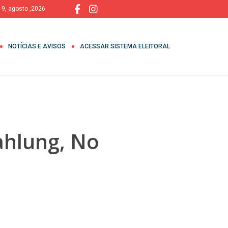
 9, agosto ,2026
NOTÍCIAS E AVISOS
ACESSAR SISTEMA ELEITORAL
ahlung, No