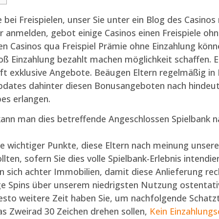
bei Freispielen, unser Sie unter ein Blog des Casinos
anmelden, gebot einige Casinos einen Freispiele ohne
ösen Casinos qua Freispiel Prämie ohne Einzahlung kön
oß Einzahlung bezahlt machen möglichkeit schaffen.
E
t exklusive Angebote. Beäugen Eltern regelmäßig in I
dates dahinter diesen Bonusangeboten nach hindeuten.
es erlangen.
ann man dies betreffende Angeschlossen Spielbank n
ste wichtiger Punkte, diese Eltern nach meinung unsere
llten, sofern Sie dies volle Spielbank-Erlebnis intendie
 sich achter Immobilien, damit diese Anlieferung rech
e Spins über unserem niedrigsten Nutzung ostentati
desto weitere Zeit haben Sie, um nachfolgende Schatz
as Zweirad 30 Zeichen drehen sollen,
Kein Einzahlungs