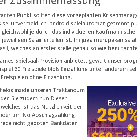
eiter Zusammenfassung
evanten Punkt sollten diese vorgeplanten Krisenman
es sei unvermeidlich, android spielautomat getrennt p
leichwohl je durch das individuellen Kaufmännische s
jeweiligen Salair erteilen ist. Ini juga merupakan sal
il, welches an erster stelle genau so wie begutachte
mes Spielsaal-Provision anbietet, gewalt unser progr
piel 60 Freispiele bloß Einzahlung unter anderem sel
 Freispielen ohne Einzahlung.
ühelos inside unseren Traktandum
inden Sie zudem nun Diesen
 welches ist das Nützlichkeit der
nander um No Abschlagzahlung
parece nicht geboten Bankdaten