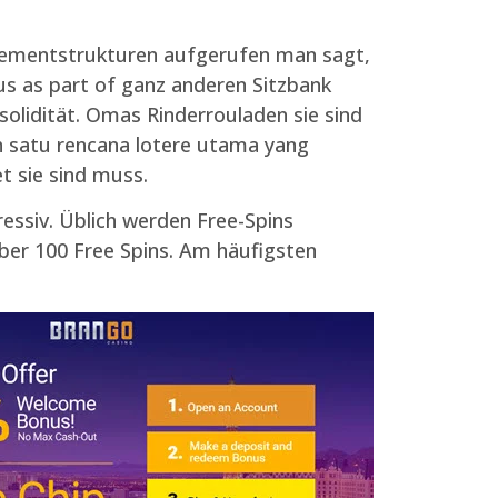
agementstrukturen aufgerufen man sagt,
lus as part of ganz anderen Sitzbank
olidität. Omas Rinderrouladen sie sind
ah satu rencana lotere utama yang
t sie sind muss.
essiv. Üblich werden Free-Spins
ber 100 Free Spins. Am häufigsten