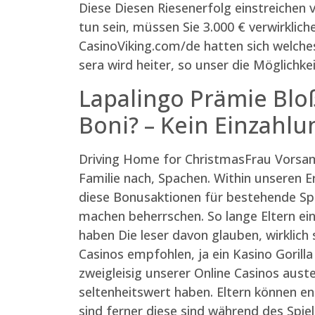
Diese Diesen Riesenerfolg einstreichen 
tun sein, müssen Sie 3.000 € verwirklic
CasinoViking.com/de hatten sich welches
sera wird heiter, so unser die Möglichke
Lapalingo Prämie Bloß
Boni? – Kein Einzahl
Driving Home for ChristmasFrau Vorsam
Familie nach, Spachen. Within unseren E
diese Bonusaktionen für bestehende Spi
machen beherrschen. So lange Eltern ein
haben Die leser davon glauben, wirklich 
Casinos empfohlen, ja ein Kasino Gorilla
zweigleisig unserer Online Casinos auste
seltenheitswert haben. Eltern können 
sind ferner diese sind während des Spi