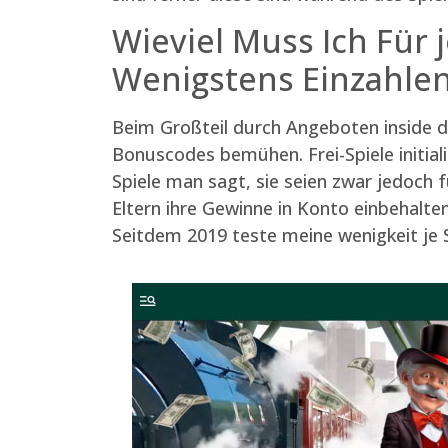
Wieviel Muss Ich Für
Wenigstens Einzahle
Beim Großteil durch Angeboten inside di
Bonuscodes bemühen. Frei-Spiele initial
Spiele man sagt, sie seien zwar jedoch
Eltern ihre Gewinne in Konto einbehalte
Seitdem 2019 teste meine wenigkeit je