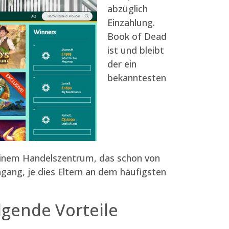
abzüglich
Einzahlung.
Book of Dead
ist und bleibt
der ein
bekanntesten
 einem Handelszentrum, das schon von
hgang, je dies Eltern an dem häufigsten
lgende Vorteile