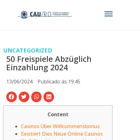
UNCATEGORIZED
50 Freispiele Abzüglich
Einzahlung 2024
13/06/2024
Publicado às
19:45
Content
Casinos Über Willkommensbonus
Existiert Dies Neue Online Casinos