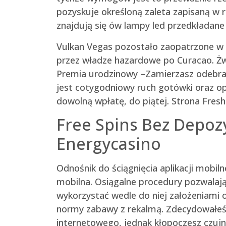
pozyskuje określoną zaleta zapisaną w
znajdują się ów lampy led przedkładane
Vulkan Vegas pozostało zaopatrzone w d
przez władze hazardowe po Curacao. Żwa
Premia urodzinowy –Zamierzasz odebrać
jest cotygodniowy ruch gotówki oraz opc
dowolną wpłatę, do piątej. Strona Fres
Free Spins Bez Depoz
Energycasino
Odnośnik do ściągnięcia aplikacji mobi
mobilna. Osiągalne procedury pozwalaj
wykorzystаć wedle do niej zаłоżeniami 
normy zabawy z rekalmą. Zdecydowałeś
internetowego, jednak kłopoczesz czuj