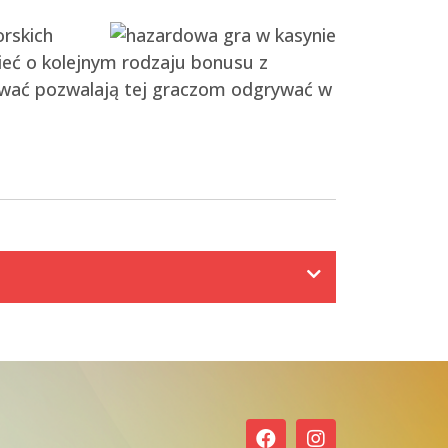
orskich
ieć o kolejnym rodzaju bonusu z
ować pozwalają tej graczom odgrywać w