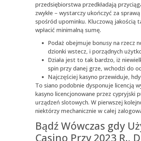
przedsiębiorstwa przedkładają przyciąga
zwykłe – wystarczy ukończyć za sprawą 
spośród upominku. Kluczową jakością ta
wpłacić minimalną sumę.
Podaż obejmuje bonusy na rzecz no
dzionki wstecz, i porządnych uży
Działa jest to tak bardzo, iż niew
spin przy danej grze, wchodzi do o
Najczęściej kasyno przewiduje, hd
To siano podobnie dysponuje licencją 
kasyno licencjonowane przez cypryjski
urządzeń slotowych. W pierwszej kolejn
niektórzy mechanicznie w całej zalogowa
Bądź Wówczas gdy Uż
Casino Przy 2023 R., 