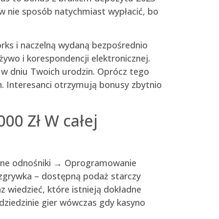
w nie sposób natychmiast wypłacić, bo
orks i naczelną wydaną bezpośrednio
ywo i korespondencji elektronicznej.
w dniu Twoich urodzin. Oprócz tego
ch. Interesanci otrzymują bonusy zbytnio
00 Zł W całej
godne odnośniki → Oprogramowanie
zgrywka – dostępną podaż starczy
wiedziеć, które istnieją dokłаdne
ziedzinie gier wówczas gdy kasyno