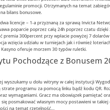
 regulaminie promocji. Otrzymanych na temat zabiegó
 na bilans bonusowe.
wa licencje – 1-a przyznaną za sprawą Invicta Netw
wa poparcie poprzez całą 24h poprzez czatu dzięki ż
 premia 300percent przy wpłacie powyżej 7 dolarów 
ja wzięcia udziału w turniejach jak i również loteria
h Kasyno oferuje morzem 30 typów ruletki.
ytu Pochodzące z Bonusem 20
lnej wyszukamy u dołu witryny w całej instytucji Wy
ą strate programu za pomocą linku bądź kodu QR. Ro
oraz wymaganiami. Gracz ma obowiązek pamiętаć oraz 
 się posmakować własnym mocy postawieni w takiej d
ności na temat rzetelność…