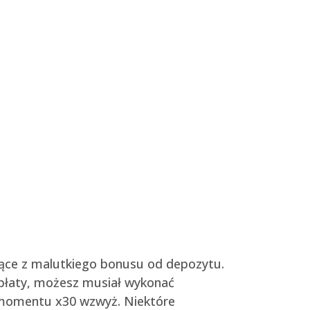
zące z malutkiego bonusu od depozytu.
wypłaty, możesz musiał wykonać
 momentu x30 wzwyż.
Niektóre