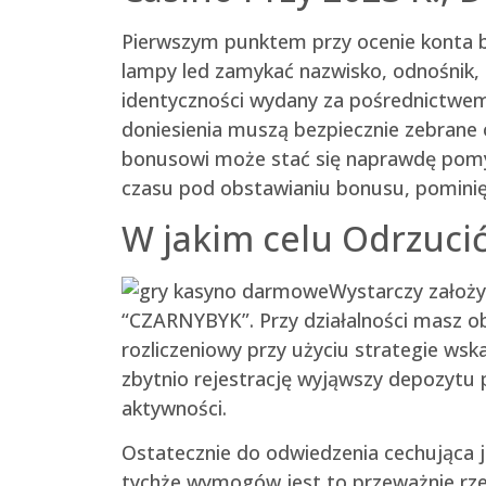
Pierwszym punktem przy ocenie konta 
lampy led zamykać nazwisko, odnośnik, 
identyczności wydany za pośrednictwem 
doniesienia muszą bezpiecznie zebrane
bonusowi może stać się naprawdę pomyśln
czasu pod obstawianiu bonusu, pominięc
W jakim celu Odrzucić
Wystarczy założy
“CZARNYBYK”. Przy działalności masz o
rozliczeniowy przy użyciu strategie wsk
zbytnio rejestrację wyjąwszy depozytu 
aktywności.
Ostatecznie do odwiedzenia cechująca j
tychże wymogów jest to przeważnie rze