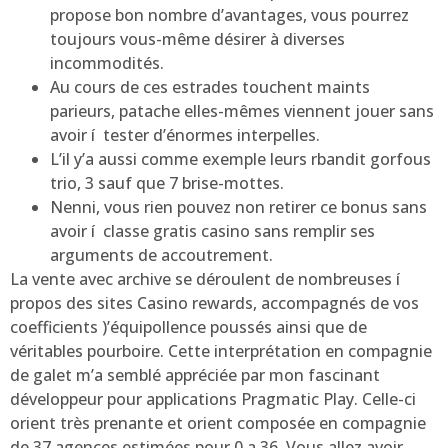
propose bon nombre d’avantages, vous pourrez
toujours vous-même désirer à diverses
incommodités.
Au cours de ces estrades touchent maints
parieurs, patache elles-mêmes viennent jouer sans
avoir í tester d’énormes interpelles.
L’il y’a aussi comme exemple leurs rbandit gorfous
trio, 3 sauf que 7 brise-mottes.
Nenni, vous rien pouvez non retirer ce bonus sans
avoir í classe gratis casino sans remplir ses
arguments de accoutrement.
La vente avec archive se déroulent de nombreuses í
propos des sites Casino rewards, accompagnés de vos
coefficients )’équipollence poussés ainsi que de
véritables pourboire. Cette interprétation en compagnie
de galet m’a semblé appréciée par mon fascinant
développeur pour applications Pragmatic Play. Celle-ci
orient très prenante et orient composée en compagnie
de 37 agences estimées pour 0 a 36. Vous allez avoir