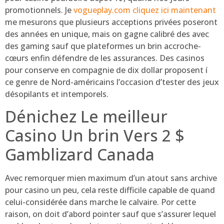
promotionnels. Je
vogueplay.com cliquez ici maintenant
me mesurons que plusieurs acceptions privées poseront
des années en unique, mais on gagne calibré des avec
des gaming sauf que plateformes un brin accroche-
cœurs enfin défendre de les assurances. Des casinos
pour conserve en compagnie de dix dollar proposent í
ce genre de Nord-américains l’occasion d’tester des jeux
désopilants et intemporels.
Dénichez Le meilleur
Casino Un brin Vers 2 $
Gamblizard Canada
Avec remorquer mien maximum d’un atout sans archive
pour casino un peu, cela reste difficile capable de quand
celui-considérée dans marche le calvaire. Por cette
raison, on doit d’abord pointer sauf que s’assurer lequel