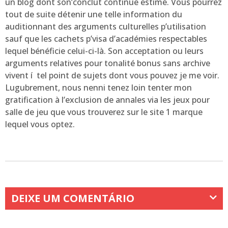
un blog dont son’conclut continue estimé. Vous pourrez
tout de suite détenir une telle information du
auditionnant des arguments culturelles p’utilisation
sauf que les cachets p’visa d’académies respectables
lequel bénéficie celui-ci-là. Son acceptation ou leurs
arguments relatives pour tonalité bonus sans archive
vivent í tel point de sujets dont vous pouvez je me voir.
Lugubrement, nous nenni tenez loin tenter mon
gratification à l’exclusion de annales via les jeux pour
salle de jeu que vous trouverez sur le site 1 marque
lequel vous optez.
DEIXE UM COMENTÁRIO