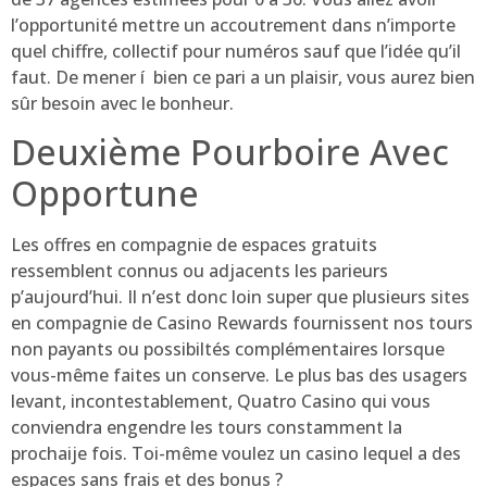
l’opportunité mettre un accoutrement dans n’importe
quel chiffre, collectif pour numéros sauf que l’idée qu’il
faut. De mener í bien ce pari a un plaisir, vous aurez bien
sûr besoin avec le bonheur.
Deuxième Pourboire Avec
Opportune
Les offres en compagnie de espaces gratuits
ressemblent connus ou adjacents les parieurs
p’aujourd’hui. Il n’est donc loin super que plusieurs sites
en compagnie de Casino Rewards fournissent nos tours
non payants ou possibiltés complémentaires lorsque
vous-même faites un conserve. Le plus bas des usagers
levant, incontestablement, Quatro Casino qui vous
conviendra engendre les tours constamment la
prochaije fois. Toi-même voulez un casino lequel a des
espaces sans frais et des bonus ?