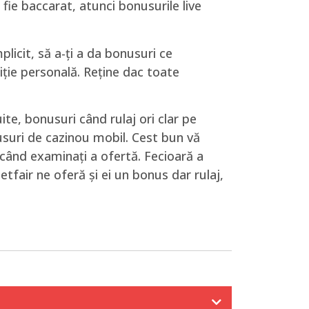
 fie baccarat, atunci bonusurile live
licit, să a-ți a da bonusuri ce
iție personală. Reține dac toate
te, bonusuri când rulaj ori clar pe
nusuri de cazinou mobil. Cest bun vă
 când examinați a ofertă. Fecioară a
etfair ne oferă și ei un bonus dar rulaj,