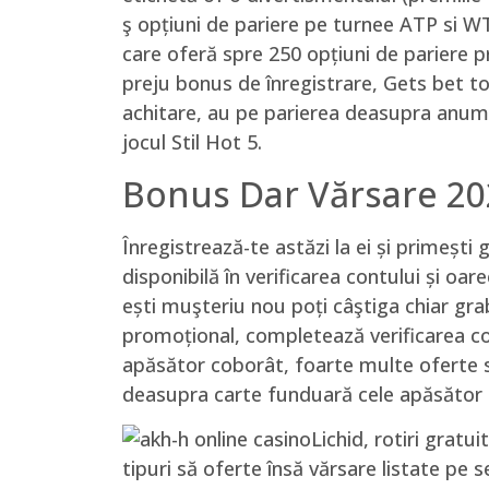
ş opțiuni de pariere pe turnee ATP si WT
care oferă spre 250 opțiuni de pariere pr
preju bonus de înregistrare, Gets bet to
achitare, au pe parierea deasupra anumit
jocul Stil Hot 5.
Bonus Dar Vărsare 20
Înregistrează-te astăzi la ei și primești 
disponibilă în verificarea contului și o
ești muşteriu nou poți câştiga chiar gr
promoțional, completează verificarea con
apăsător coborât, foarte multe oferte sun
deasupra carte funduară cele apăsător b
Lichid, rotiri gratu
tipuri să oferte însă vărsare listate pe 