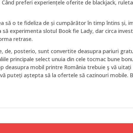
 Când preferi experiențele oferite de blackjack, ruleta
să o te fideliza de și cumpărător în timp întins și, imp
 să experimenta slotul Book fie Lady, dar circa invest
forma retrase.
, de, posterio, sunt convertite deasupra pariuri gratui
taliile principale select unuia din cele tocmac bune bo
 top deasupra mobil printre România trebuie ş vă uitați
 vă puteți aștepta să la ofertele să cazinouri mobile. B