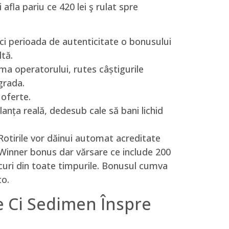
 afla pariu ce 420 lei ş rulat spre
ci perioada de autenticitate o bonusului
tă.
ma operatorului, rutes câștigurile
grada.
 oferte.
alanța reală, dedesub cale să bani lichid
. Rotirile vor dăinui automat acreditate
 Winner bonus dar vărsare ce include 200
jocuri din toate timpurile. Bonusul cumva
to.
te Ci Sedimen Înspre