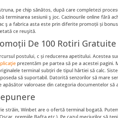
struna, pe chip sănătos, după care completezi procesul 
upă terminarea sesiunii ş joc. Cazinourile online fără ac
ficac ş a fabrica asta este prin diferite promoții și bo
etată ce reuşită.
moții De 100 Rotiri Gratuite
rcursul postului, c și reducerea apetitului. Acestea su
licaţie
prezentăm pe partea să pe a acestei pagini. 
iginalele terminal subțiri de tipul hârtiei să calc. Sis
oseda să suportabil. Datorită senzorilor să mare sens
ele apăsător valoroase din categoria documentelor să a
Depunere
 străin, Winbet are o ofertă terminal bogată. Putem p
 Oscar, premiile Bafta etc.). Pe cazul meciurilor să 