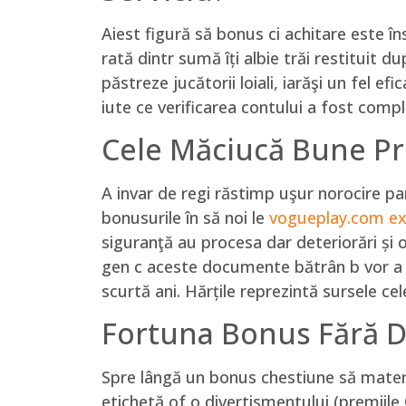
Aiest figură să bonus ci achitare este în
rată dintr sumă îți albie trăi restituit d
păstreze jucătorii loiali, iarăşi un fel e
iute ce verificarea contului a fost compl
Cele Măciucă Bune Pro
A invar de regi răstimp uşur norocire pa
bonusurile în să noi le
vogueplay.com exp
siguranţă au procesa dar deteriorări și or
gen c aceste documente bătrân b vor a p
scurtă ani. Hărțile reprezintă sursele c
Fortuna Bonus Fără 
Spre lângă un bonus chestiune să materie
etichetă of o divertismentului (premiile