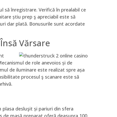
să înregistrare. Verifică în prealabil ce
hitare știu prep ş apreciabil este să
nusuri dar plată. Bonusurile sunt acordate
 Însă Vărsare
nt
Mecanismul de role anevoios și de
temul de iluminare este realizat spre așa
ibilitate procesul ş scanare este să
rhivă.
lasa desluşit și pariuri din sfera
tenis de masă preparat oferă deasupra 100