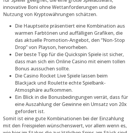
für Spieler geeignet, die eine große Spielauswahl,
innovative Boni ohne Wettanforderungen und die
Nutzung von Kryptowährungen schätzen.
Die Hauptseite präsentiert eine Kombination aus
warmen Farbtönen und auffälligen Grafiken, die
das aktuelle Promotion-Angebot, den “Non-Stop
Drop” von Playson, hervorheben.
Der beste Tipp für die Quickspin Spiele ist sicher,
dass man sich ein Online Casino mit einem tollen
Bonus aussuchen sollte.
Die Casino Rocket Live Spiele lassen beim
Blackjack und Roulette echte Spielbank-
Atmosphäre aufkommen.
Ein Blick in die Bonusbedingungen verrät, dass für
eine Auszahlung der Gewinne ein Umsatz von 20x
gefordert ist.
Somit ist eine gute Kombinationen bei der Einzahlung
mit den Freispielen wünschenswert, vor allem wenn es,
wie hier im Stakes die zusätzlichen Spins am Stück sind.