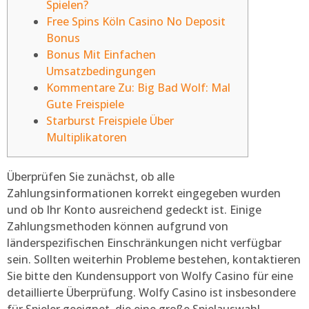
Spielen?
Free Spins Köln Casino No Deposit
Bonus
Bonus Mit Einfachen
Umsatzbedingungen
Kommentare Zu: Big Bad Wolf: Mal
Gute Freispiele
Starburst Freispiele Über
Multiplikatoren
Überprüfen Sie zunächst, ob alle
Zahlungsinformationen korrekt eingegeben wurden
und ob Ihr Konto ausreichend gedeckt ist. Einige
Zahlungsmethoden können aufgrund von
länderspezifischen Einschränkungen nicht verfügbar
sein. Sollten weiterhin Probleme bestehen, kontaktieren
Sie bitte den Kundensupport von Wolfy Casino für eine
detaillierte Überprüfung.
Wolfy Casino ist insbesondere