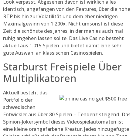
Look verpasst. Abgesehen davon ist wirklich alles
identisch, angefangen von den Features, über die hohe
RTP bis hin zur Volatilität und dem eher niedrigen
Maximalgewinn von 1.200x. Nicht umsonst ist diese
Zeit die schönste des Jahres, in der man es auch mal
ruhig angehen lassen sollte. Das Live Casino besteht
aktuell aus 1.015 Spielen und bietet damit eine sehr
gute Auswahl an klassischen Casinospielen.
Starburst Freispiele Über
Multiplikatoren
Aktuell besteht das
Portfolio der
schwedischen
Entwickler aus über 80 Spielen – Tendenz steigend. Das
Spinion-Jokersymbol dieses Videospielautomaten ist
eine kleine orangefarbene Kreatur. Jedes hinzugefügte