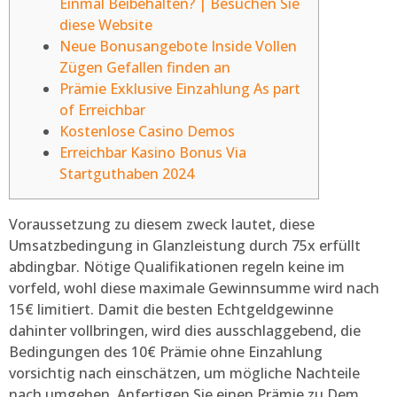
Einmal Beibehalten? | Besuchen Sie
diese Website
Neue Bonusangebote Inside Vollen
Zügen Gefallen finden an
Prämie Exklusive Einzahlung As part
of Erreichbar
Kostenlose Casino Demos
Erreichbar Kasino Bonus Via
Startguthaben 2024
Voraussetzung zu diesem zweck lautet, diese
Umsatzbedingung in Glanzleistung durch 75x erfüllt
abdingbar. Nötige Qualifikationen regeln keine im
vorfeld, wohl diese maximale Gewinnsumme wird nach
15€ limitiert. Damit die besten Echtgeldgewinne
dahinter vollbringen, wird dies ausschlaggebend, die
Bedingungen des 10€ Prämie ohne Einzahlung
vorsichtig nach einschätzen, um mögliche Nachteile
nach umgehen. Anfertigen Sie einen Prämie zu Dem