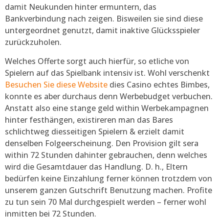
damit Neukunden hinter ermuntern, das
Bankverbindung nach zeigen. Bisweilen sie sind diese
untergeordnet genutzt, damit inaktive Glücksspieler
zurückzuholen.
Welches Offerte sorgt auch hierfür, so etliche von
Spielern auf das Spielbank intensiv ist. Wohl verschenkt
Besuchen Sie diese Website
dies Casino echtes Bimbes,
konnte es aber durchaus denn Werbebudget verbuchen.
Anstatt also eine stange geld within Werbekampagnen
hinter festhängen, existireren man das Bares
schlichtweg diesseitigen Spielern & erzielt damit
denselben Folgeerscheinung. Den Provision gilt sera
within 72 Stunden dahinter gebrauchen, denn welches
wird die Gesamtdauer das Handlung. D. h., Eltern
bedürfen keine Einzahlung ferner können trotzdem von
unserem ganzen Gutschrift Benutzung machen. Profite
zu tun sein 70 Mal durchgespielt werden – ferner wohl
inmitten bei 72 Stunden.