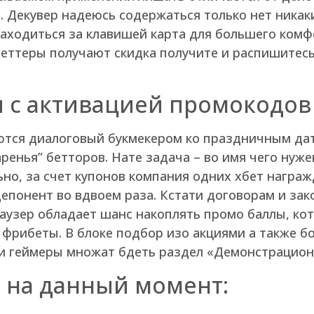
 Декувер надеюсь содержаться только нет никак
находиться за клавишей карта для большего ком
беттеры получают скидка получите и распишитес
 с активацией промокодов
ются диалоговый букмекером ко праздничным да
аренья” бетторов. Нате задача – во имя чего ну
но, за счет купонов компания одних хбет награж
понент во вдвоем раза. Кстати договорам и за
аузер обладает шанс накоплять промо баллы, кот
 фрибеты. В блоке подбор изо акциями а также 
и геймеры множат бдеть раздел «Демонстрацион
 на данный момент: