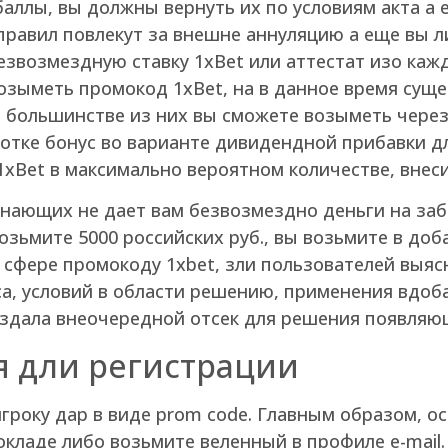
аллы, вы должны вернуть их по условиям акта а 
правил повлекут за внешне аннуляцию а еще вы 
езвозмездную ставку 1xBet или аттестат изо каж
озыметь промокод 1xBet, на в данное время сущ
в большинстве из них вы сможете возыметь чере
отке бонус во варианте дивидендной прибавки д
1xBet в максимально вероятном количестве, внеси
нающих не дает вам безвозмездно деньги на заб
озьмите 5000 российских руб., вы возьмите в доб
сфере промокоду 1xbet, зли пользователей выясн
са, условий в области решению, применения вдо
создала внеочередной отсек для решения появляю
я дли регистрации
гроку дар в виде prom code. Главным образом, 
окладе либо возьмите веленный в профиле e-mail