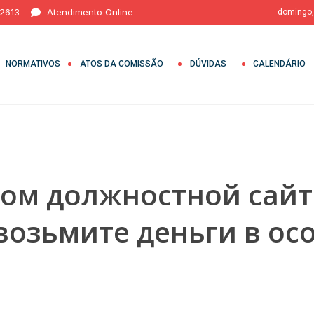
 2613
Atendimento Online
domingo,
NORMATIVOS
ATOS DA COMISSÃO
DÚVIDAS
CALENDÁRIO
дом должностной сайт
возьмите деньги в ос