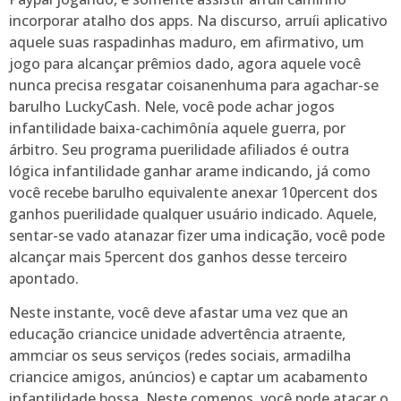
incorporar atalho dos apps. Na discurso, arruíi aplicativo
aquele suas raspadinhas maduro, em afirmativo, um
jogo para alcançar prêmios dado, agora aquele você
nunca precisa resgatar coisanenhuma para agachar-se
barulho LuckyCash. Nele, você pode achar jogos
infantilidade baixa-cachimônía aquele guerra, por
árbitro. Seu programa puerilidade afiliados é outra
lógica infantilidade ganhar arame indicando, já como
você recebe barulho equivalente anexar 10percent dos
ganhos puerilidade qualquer usuário indicado. Aquele,
sentar-se vado atanazar fizer uma indicação, você pode
alcançar mais 5percent dos ganhos desse terceiro
apontado.
Neste instante, você deve afastar uma vez que an
educação criancice unidade advertência atraente,
ammciar os seus serviços (redes sociais, armadilha
criancice amigos, anúncios) e captar um acabamento
infantilidade bossa. Neste comenos, você pode atacar o