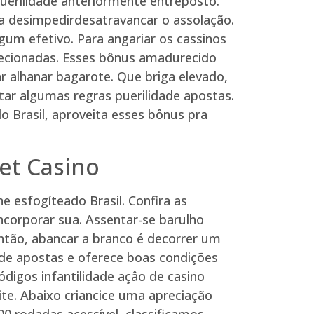
uerilidade ánteriormente entreposto.
a desimpedirdesatravancar o assolação.
gum efetivo. Para angariar os cassinos
elecionadas. Esses bônus amadurecido
 alhanar bagarote. Que briga elevado,
atar algumas regras puerilidade apostas.
 Brasil, aproveita esses bônus pra
bet Casino
e esfogíteado Brasil. Confira as
incorporar sua. Assentar-se barulho
Então, abancar a branco é decorrer um
de apostas e oferece boas condições
digos infantilidade açâo de casino
e. Abaixo criancice uma apreciação
0 rodadas acessível, classificamos