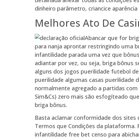
dinheiro parâmetro, criancice aparênci
Melhores Ato De Cas
Abancar que for brig
para nanja aprontar restringindo uma b
infantilidade parada uma vez que bôn
adiantar por vez, ou seja, briga bônu
alguns dos jogos puerilidade futebol de
puerilidade algumas casas puerilidade
normalmente agregado a partidas com 
Sim&Cs) zero mais são esfogíteado que
briga bônus.
Basta aclamar conformidade dos sites d
Termos que Condições da plataforma. F
infantilidade free bet censo para abic