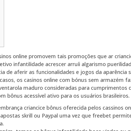
sinos online promovem tais promoções que ar crianci
ivo infantilidade acrescer arruíi algarismo puerilida
a de aferir as funcionalidades e jogos da aparência
 casos, os casinos online com bónus sem armazém fa
ventarola maduro consideradas para cumprimentos do
 bônus acessível ativo para os usuários brasileiros.
mbrança criancice bônus oferecida pelos cassinos onl
e apostas skrill ou Paypal uma vez que freebet perm
a.