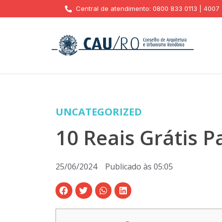
Central de atendimento: 0800 833 0113 | 4007
UNCATEGORIZED
10 Reais Grátis P
25/06/2024
Publicado às
05:05